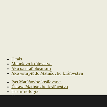
O nás
Matúšovo kráľovstvo
Ako sa stať občanom
Ako vstúpiť do Matúšovho kráľovstva
Pas Matúšovho kráľovstva
Ústava Matúšovho kráľovstva
Terminológia
Mapa
Kniha rekordov