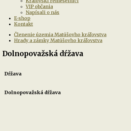
Kráľovskí remeselníci
VIP občania
Napísali o nás
E-shop
Kontakt
Členenie územia Matúšovho kráľovstva
Hrady a zámky Matúšovho kráľovstva
Dolnopovažská dŕžava
Dŕžava
Dolnopovažská dŕžava