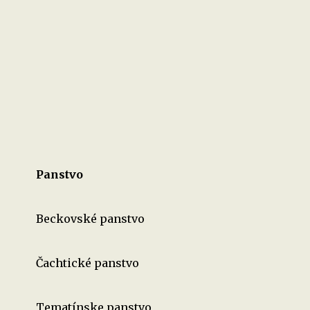
Panstvo
Beckovské panstvo
Čachtické panstvo
Tematínske panstvo