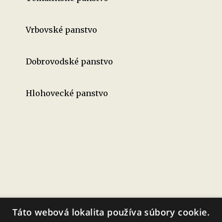
Vrbovské panstvo
Dobrovodské panstvo
Hlohovecké panstvo
Táto webová lokalita používa súbory cookie.