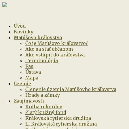
Úvod
Novinky
Matúšovo kráľovstvo
Čo je Matúšovo kráľovstvo?
Ako sa stať občanom
Ako vstúpiť do kráľovstva
Terminológia
Pas
Ústava
Mapa
Územie
Členenie územia Matúšovho kráľovstva
Hrady a zámky
Zaujímavosti
Kniha rekordov
Zlatý knižný fond
Kráľovská rytierska družina
II. Kráľovská rytierska družina